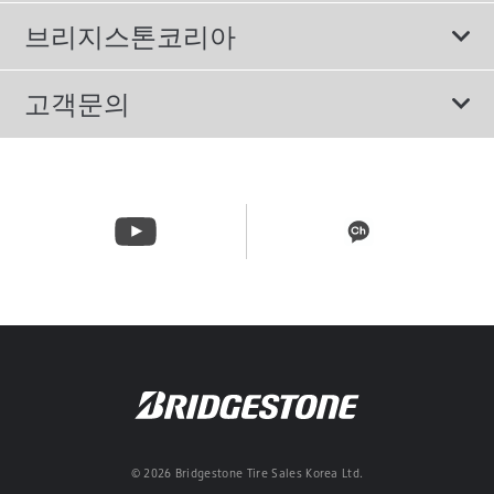
에너지소비효율등급제도
이용약관
친환경 타이어
브리지스톤코리아
개인정보처리방침
SUV/RV 타이어
회사소개
고객문의
겨울용 타이어
올림픽활동
메일 문의
트럭/버스 타이어
CSR활동
고객문의 02-3210-2480
뉴스릴리즈
주문&배송 문의 070-4398-2824
© 2026 Bridgestone Tire Sales Korea Ltd.