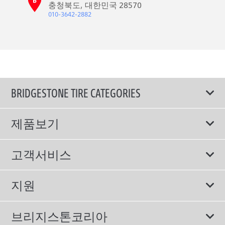
충청북도, 대한민국 28570
010-3642-2882
BRIDGESTONE TIRE CATEGORIES
제품보기
모두
고객서비스
스포츠 타이어
보증서비스
지원
컴포트 타이어
에너지소비효율등급제도
이용약관
친환경 타이어
브리지스톤코리아