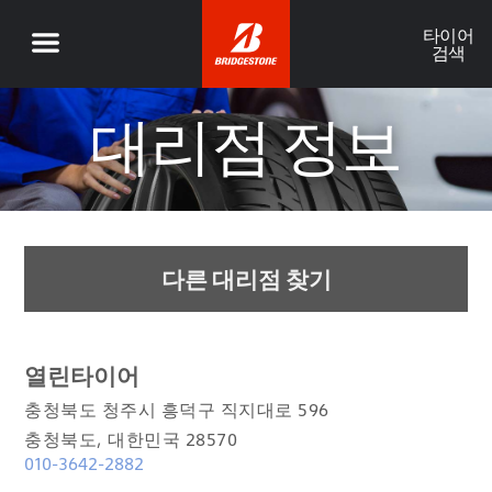
타이어
검색
대리점 정보
다른 대리점 찾기
열린타이어
충청북도 청주시 흥덕구 직지대로 596
충청북도, 대한민국 28570
010-3642-2882